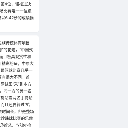
的第4位，轻松进决
本场比赛唯一一位跑
以6.42秒的成绩摘
民族传统体育项目
”的花炮，“中国式
而且极具观赏性和
目精彩纷呈，中原大
赛跟篮球比赛几乎一
真有很大不同。首
网试图“采”到本方
”，同一方的另一名
时刻站着两名手持蛤
而且还要躲过“蛤
比赛时间长，但是整场
过珍珠球比赛的乐趣
者说。 “花炮”抢