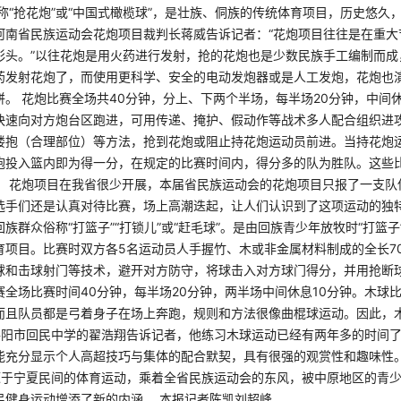
称“抢花炮”或“中国式橄榄球”，是壮族、侗族的传统体育项目，历史悠久
河南省民族运动会花炮项目裁判长蒋威告诉记者：“花炮项目往往是在重大
彩头。”以往花炮是用火药进行发射，抢的花炮也是少数民族手工编制而成
药发射花炮了，而使用更科学、安全的电动发炮器或是人工发炮，花炮也演
。 花炮比赛全场共40分钟，分上、下两个半场，每半场20分钟，中间休
快速向对方炮台区跑进，可用传递、掩护、假动作等战术多人配合组织进
搂抱（合理部位）等方法，抢到花炮或阻止持花炮运动员前进。当持花炮
炮投入篮内即为得一分，在规定的比赛时间内，得分多的队为胜队。这些
。 花炮项目在我省很少开展，本届省民族运动会的花炮项目只报了一支队
选手们还是认真对待比赛，场上高潮迭起，让人们认识到了这项运动的独特
回族群众俗称“打篮子”“打锁儿”或“赶毛球”。是由回族青少年放牧时“打篮子
育项目。比赛时双方各5名运动员人手握竹、木或非金属材料制成的全长7
球和击球射门等技术，避开对方防守，将球击入对方球门得分，并用抢断
赛全场比赛时间40分钟，每半场20分钟，两半场中间休息10分钟。木球
而且队员都是弓着身子在场上奔跑，规则和方法很像曲棍球运动。因此，木
自洛阳市回民中学的翟浩翔告诉记者，他练习木球运动已经有两年多的时间了
能充分显示个人高超技巧与集体的配合默契，具有很强的观赏性和趣味性
发源于宁夏民间的体育运动，乘着全省民族运动会的东风，被中原地区的青
民健身运动增添了新的内涵。 本报记者陈凯刘超峰