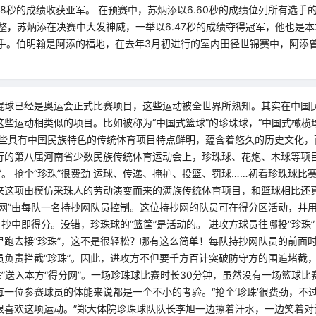
58秒的成绩收获亚军。 在预赛中，苏炳添以6.60秒的成绩位列所有选手
整，苏炳添在决赛中大发神威，一举以6.47秒的成绩夺得冠军，他也是
选手。伯明翰是阿添的福地，在去年3月初进行的室内田径世锦赛中，阿添曾
。
棍球已经是奥运会正式比赛项目，这些运动被全世界所熟知。其实在中国
些运动相类似的项目。比如被称为“中国式篮球”的珍珠球，“中国式橄榄球
这些具有中国民族特色的传统体育项目特点鲜明，蕴含着悠久的历史文化，
行的第八届河南省少数民族传统体育运动会上，珍珠球、花炮、木球等项
”。 抢个“珍珠”很费劲 运球、传递、掩护、投篮、罚球……初看珍珠球比
来这项由模仿采珠人的劳动演变而来的满族传统体育项目，和篮球相比还
网”由每队一名持抄网队员控制。这位持抄网的队员可在得分区活动，并用
，抄中即得分。没错，珍珠球的“篮筐”是活动的。 进攻方球员往哪投“珍珠
里跑去接“珍珠”，这不是很轻松？哪有这么简单！每队持抄网队员的前面
员负责拦截“珍珠”。因此，进攻方不但要千方百计突破防守方的围追堵截，
珠”送入本方“得分网”。一场珍珠球比赛时长30分钟，虽然没有一场篮球
每一位参赛球员的体能来说都是一个不小的考验。“抢个‘珍珠’很费劲，不
喜欢这项运动。”郑大体院珍珠球队队长李旭一边擦着汗水，一边笑着对记