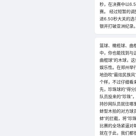
秒，在决赛中以6.
赛。 经过短暂的调
进6.50秒大关的
银并打破亚洲纪录
篮球、橄榄球、曲
中，你也能找到与这
曲棍球”的木球，
娱乐性。在郑州举
地劲吹“最炫民族风
个样，不过仔细看
先，珍珠球的“得分
队员投来的“珍珠”
持抄网队员就往哪
蚌型木拍的对方球
蚌”的拦截，将“珍
比赛的全场紧逼对
就在于此，我们都很