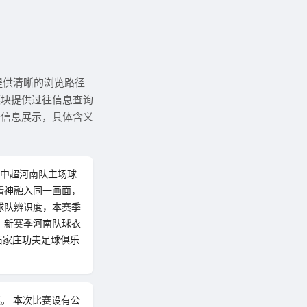
提供清晰的浏览路径
模块提供过往信息查询
于信息展示，具体含义
。
季中超河南队主场球
精神融入同一画面，
球队辨识度，本赛季
，新赛季河南队球衣
石家庄功夫足球俱乐
。 本次比赛设有公